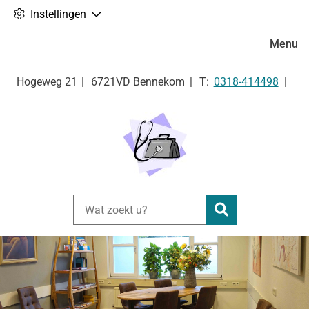
Instellingen
Hoofdm
Menu
Tel:
Hogeweg
21
6721VD
Bennekom
0318-414498
Zoeken