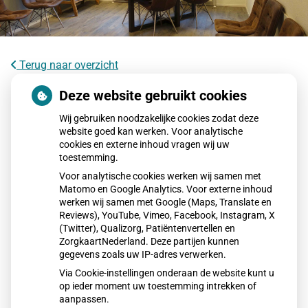
Terug naar overzicht
AI als diëtist? Zo betrouwbaar is
Deze website gebruikt cookies
ChatGPT bij afvallen
Wij gebruiken noodzakelijke cookies zodat deze
website goed kan werken. Voor analytische
cookies en externe inhoud vragen wij uw
AI kan snel en algemeen dieetadvies geven dat helpt bij
toestemming.
afvallen, maar mist persoonlijke afstemming. Een diëtist
Voor analytische cookies werken wij samen met
kijkt naar leefstijl, stress, hormonen en gewoonten en
Matomo en Google Analytics. Voor externe inhoud
adviseert duurzaam gewichtsverlies. AI is handig als
werken wij samen met Google (Maps, Translate en
startpunt, maar voor blijvend resultaat blijft persoonlijke
Reviews), YouTube, Vimeo, Facebook, Instagram, X
(Twitter), Qualizorg, Patiëntenvertellen en
begeleiding belangrijk.
ZorgkaartNederland. Deze partijen kunnen
gegevens zoals uw IP-adres verwerken.
Via Cookie-instellingen onderaan de website kunt u
Lees het hele artikel op:
Gezondheidsnet
op ieder moment uw toestemming intrekken of
Publicatiedatum:
12-01-2026
aanpassen.