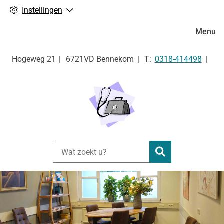
Instellingen
Hoofdm
Menu
Tel:
Hogeweg
21
6721VD
Bennekom
0318-414498
Zoeken