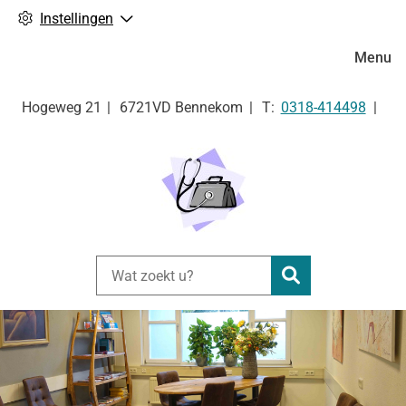
Instellingen
Hoofdm
Menu
Tel:
Hogeweg
21
6721VD
Bennekom
0318-414498
Zoeken