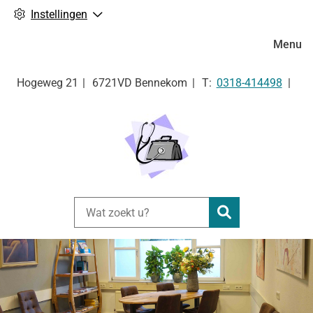
Instellingen
Hoofdm
Menu
Tel:
Hogeweg
21
6721VD
Bennekom
0318-414498
Zoeken