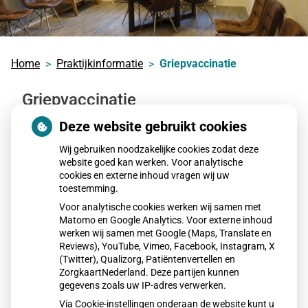
Home
Praktijkinformatie
Griepvaccinatie
Griepvaccinatie
Deze website gebruikt cookies
U ontvangt een uitnodiging als u hiervoor in
Wij gebruiken noodzakelijke cookies zodat deze
aanmerking komt.
website goed kan werken. Voor analytische
cookies en externe inhoud vragen wij uw
In juni moeten we de verwachte aantallen al
toestemming.
doorgeven. Bent u 60+ of heeft u een medische
Voor analytische cookies werken wij samen met
indicatie en heeft u eerder nooit een griepvaccinatie
Matomo en Google Analytics. Voor externe inhoud
gewild, maar wilt u zich nu toch hiervoor aanmelden
werken wij samen met Google (Maps, Translate en
geef dit dan als het kan voor juni al door.
Reviews), YouTube, Vimeo, Facebook, Instagram, X
(Twitter), Qualizorg, Patiëntenvertellen en
ZorgkaartNederland. Deze partijen kunnen
gegevens zoals uw IP-adres verwerken.
Meer informatie kunt u vinden op:
Griepprik | RIVM
Via Cookie-instellingen onderaan de website kunt u