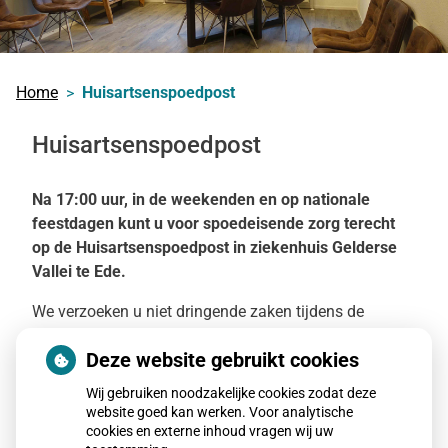
Home
Huisartsenspoedpost
Huisartsenspoedpost
Na 17:00 uur, in de weekenden en op nationale
feestdagen kunt u voor spoedeisende zorg terecht
op de Huisartsenspoedpost in ziekenhuis Gelderse
Vallei te Ede.
We verzoeken u niet dringende zaken tijdens de
normale spreekuren met uw eigen huisarts te
Deze website gebruikt cookies
overleggen. Aangezien uw eigen huisarts uw medische
dossier kent en het ziektebeloop kan vervolgen heeft
Wij gebruiken noodzakelijke cookies zodat deze
dat de voorkeur.
website goed kan werken. Voor analytische
cookies en externe inhoud vragen wij uw
Op de huisartsenspoedpost doen alle huisartsen in de