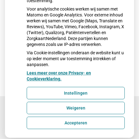
toestemming.
regio Gelderse Vallei dienst.
Voor analytische cookies werken wij samen met
Matomo en Google Analytics. Voor externe inhoud
Houdt u bij het maken van een afspraak uw
werken wij samen met Google (Maps, Translate en
verzekeringsgegevens bij de hand.
Reviews), YouTube, Vimeo, Facebook, Instagram, X
(Twitter), Qualizorg, Patiëntenvertellen en
ZorgkaartNederland. Deze partijen kunnen
Telefoonnummer: 0318-200800
gegevens zoals uw IP-adres verwerken.
huisartsenspoedpostgeldersevallei.nl
Via Cookie-instellingen onderaan de website kunt u
op ieder moment uw toestemming intrekken of
aanpassen.
Lees meer over onze Privacy- en
Cookieverklaring.
Instellingen
Weigeren
Uw Zorg Online
|
Beheer
Accepteren
Privacy verklaring
|
Cookie-instellingen
|
Voorwaarden