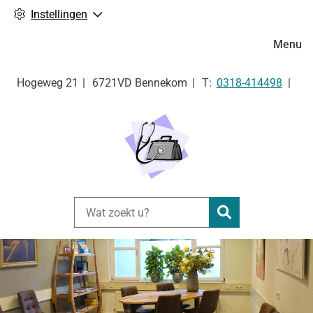
Instellingen
Hoofdm
Menu
Tel:
Hogeweg
21
6721VD
Bennekom
0318-414498
Zoeken