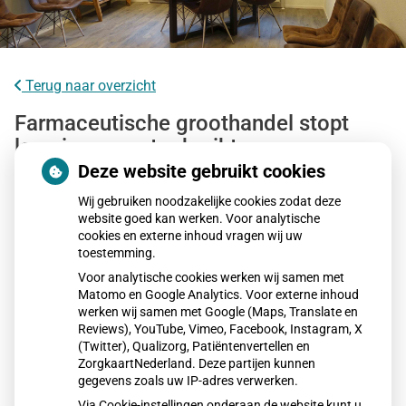
Terug naar overzicht
Farmaceutische groothandel stopt
levering meestgebruikte
bloedverdunner
Deze website gebruikt cookies
Wij gebruiken noodzakelijke cookies zodat deze
Sinds 5 december 2025 levert groothandel Mosadex de
website goed kan werken. Voor analytische
cookies en externe inhoud vragen wij uw
veelgebruikte bloedverdunner Eliquis niet meer aan
toestemming.
apotheken door een prijsverhoging van fabrikant BMS.
Voor analytische cookies werken wij samen met
Meer dan 260.000 patiënten gebruiken het middel. De
Matomo en Google Analytics. Voor externe inhoud
Hartstichting maakt zich zorgen, maar apotheken hebben
werken wij samen met Google (Maps, Translate en
voorlopig voorraad. Alternatieven zijn beschikbaar, met een
Reviews), YouTube, Vimeo, Facebook, Instagram, X
(Twitter), Qualizorg, Patiëntenvertellen en
andere werkzame stof.
ZorgkaartNederland. Deze partijen kunnen
gegevens zoals uw IP-adres verwerken.
Via Cookie-instellingen onderaan de website kunt u