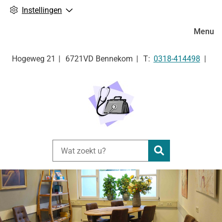
Instellingen
Hoofdm
Menu
Tel:
Hogeweg
21
6721VD
Bennekom
0318-414498
Zoeken