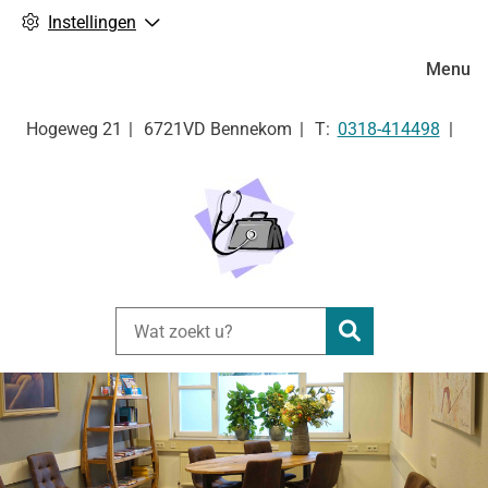
Instellingen
Hoofdm
Menu
Tel:
Hogeweg
21
6721VD
Bennekom
0318-414498
Zoeken