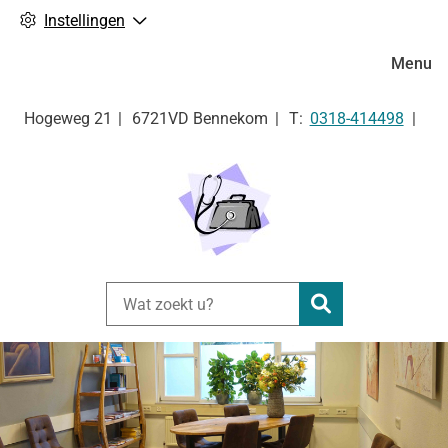
Instellingen
Hoofdm
Menu
Tel:
Hogeweg
21
6721VD
Bennekom
0318-414498
Zoeken