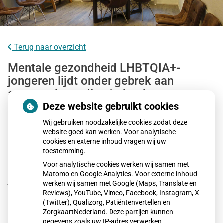
Terug naar overzicht
Mentale gezondheid LHBTQIA+-
jongeren lijdt onder gebrek aan
acceptatie en discriminatie
Deze website gebruikt cookies
LHBTQIA+-jongeren ervaren vaker mentale
Wij gebruiken noodzakelijke cookies zodat deze
gezondheidsproblemen dan leeftijdsgenoten. Gebrek aan
website goed kan werken. Voor analytische
cookies en externe inhoud vragen wij uw
acceptatie, discriminatie en agressie spelen hierbij een
toestemming.
grote rol. Jongeren die zichzelf kunnen zijn, voelen zich
Voor analytische cookies werken wij samen met
mentaal beter. Volgens het RIVM beschikken LHBTQIA+-
Matomo en Google Analytics. Voor externe inhoud
jongvolwassenen minder vaak over beschermende
werken wij samen met Google (Maps, Translate en
factoren zoals weerbaarheid, wat hun mentale gezondheid
Reviews), YouTube, Vimeo, Facebook, Instagram, X
(Twitter), Qualizorg, Patiëntenvertellen en
verder onder druk zet.
ZorgkaartNederland. Deze partijen kunnen
gegevens zoals uw IP-adres verwerken.