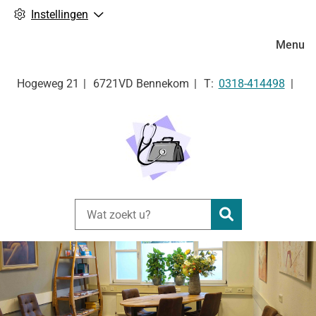
Instellingen
Hoofdm
Menu
Tel:
Hogeweg
21
6721VD
Bennekom
0318-414498
Zoeken