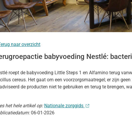
nu
ersvaccinatie
nu
erug naar overzicht
gen
erugroepactie babyvoeding Nestlé: bacter
nu
stlé roept de babyvoeding Little Steps 1 en Alfamino terug van
cillus cereus. Het gaat om een voorzorgsmaatregel; er zijn geen
heidsinformatie
adviseerd de producten niet te gebruiken en terug te brengen, w
nu
es het hele artikel op:
Nationale zorggids
blicatiedatum:
06-01-2026