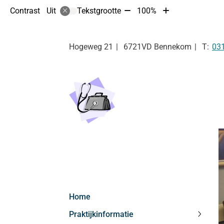
Tekst
Tekst
Contrast
Tekstgrootte
100%
Uit
verkleinen
vergroten
met
met
10%
10%
Tel:
Hogeweg
21
6721VD
Bennekom
03
Hoofdmenu
Home
Praktijkinformatie
Praktij