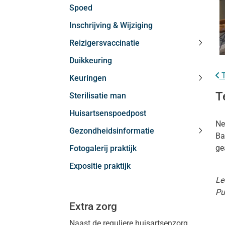
Spoed
subme
Inschrijving & Wijziging
Reizigersvaccinatie
Reizig
Duikkeuring
subme
T
Keuringen
Keurin
T
Sterilisatie man
subme
Huisartsenspoedpost
Ne
Gezondheidsinformatie
Ba
Gezond
ge
Fotogalerij praktijk
subme
Expositie praktijk
Le
Pu
Extra zorg
Naast de reguliere huisartsenzorg